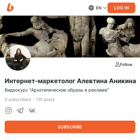
LOG IN
EN
Follow
Интернет-маркетолог Алевтина Аникина
Видеокурс "Архетипические образы в рекламе"
0
subscribers
110
posts
SUBSCRIBE