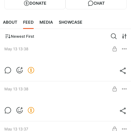
DONATE
CHAT
ABOUT
FEED
MEDIA
SHOWCASE
Newest First
May 13 13:38
Эпизод 67. Подкаст "Архетипические
образы в рекламе". Слуга
Level required:
Курс "Архетипические образы в рекламе"
May 13 13:38
UNLOCK POST
Эпизод 66. Подкаст "Архетипические
образы в рекламе". Гений
Level required:
Курс "Архетипические образы в рекламе"
May 13 13:37