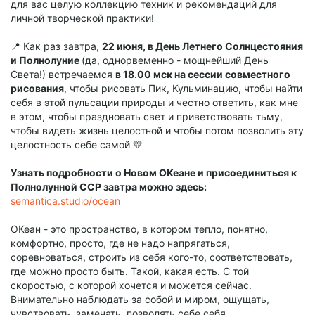
для вас целую коллекцию техник и рекомендаций для
личной творческой практики!
📍 Как раз завтра,
22 июня, в День Летнего Солнцестояния
и Полнолуние
(да, однорвеменно - мощнейший День
Света!) встречаемся
в 18.00 мск на сессии совместного
рисования
, чтобы рисовать Пик, Кульминацию, чтобы найти
себя в этой пульсации природы и честно ответить, как мне
в этом, чтобы праздновать свет и приветствовать тьму,
чтобы видеть жизнь целостной и чтобы потом позволить эту
целостность себе самой 💛
Узнать подробности о Новом ОКеане и присоединиться к
Полнолунной ССР завтра можно здесь:
semantica.studio/ocean
ОКеан - это пространство, в котором тепло, понятно,
комфортно, просто, где не надо напрягаться,
соревноваться, строить из себя кого-то, соответствовать,
где можно просто быть. Такой, какая есть. С той
скоростью, с которой хочется и можется сейчас.
Внимательно наблюдать за собой и миром, ощущать,
чувствовать, замечать, позволять себе себя.