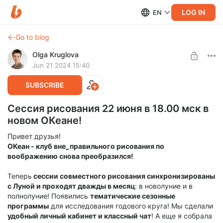
LOG IN
EN
Go to blog
Olga Kruglova
Jun 21 2024 15:40
SUBSCRIBE
Сессия рисования 22 июня в 18.00 мск в
новом ОКеане!
Привет друзья!
ОКеан - клуб вне_правильного рисования по
воображению снова преобразился!
Теперь
сессии совместного рисования синхронизированы
с Луной и проходят дважды в месяц
: в новолуние и в
полнолуние! Появились
тематические сезонные
программы
для исследования годового круга! Мы сделали
удобный личный кабинет и классный чат
! А еще я собрала