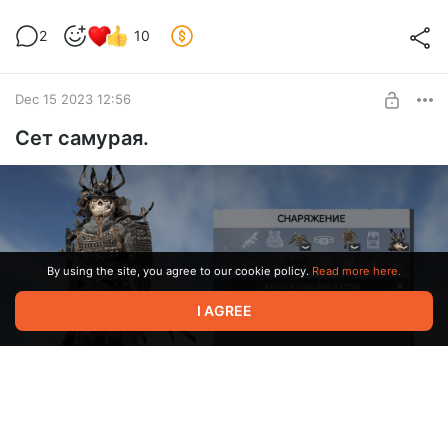
Эксклюзивная коллекция ножей.
2
10
Level required:
Добродетель
Dec 15 2023 12:56
SUBSCRIBE
Сет самурая.
By using the site, you agree to our cookie policy.
Read more here.
I AGREE