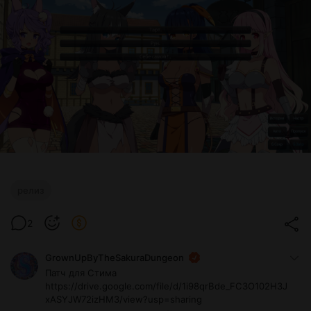
релиз
2
GrownUpByTheSakuraDungeon
Патч для Стима
https://drive.google.com/file/d/1i98qrBde_FC3O102H3J
xASYJW72izHM3/view?usp=sharing