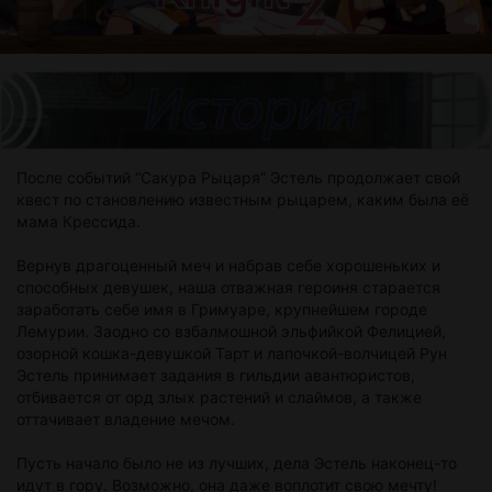
После событий “Сакура Рыцаря” Эстель продолжает свой
квест по становлению известным рыцарем, каким была её
мама Крессида.
Вернув драгоценный меч и набрав себе хорошеньких и
способных девушек, наша отважная героиня старается
заработать себе имя в Гримуаре, крупнейшем городе
Лемурии. Заодно со взбалмошной эльфийкой Фелицией,
озорной кошка-девушкой Тарт и лапочкой-волчицей Рун
Эстель принимает задания в гильдии авантюристов,
отбивается от орд злых растений и слаймов, а также
оттачивает владение мечом.
Пусть начало было не из лучших, дела Эстель наконец-то
идут в гору. Возможно, она даже воплотит свою мечту!