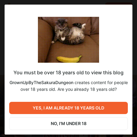
LOG IN
EN
Go to blog
GrownUpByTheSakuraDungeon
Jan 03 2024 12:30
SUBSCRIBE
Сакура Рыцарь 2 (18+)
You must be over 18 years old to view this blog
GrownUpByTheSakuraDungeon
creates content for people
over 18 years old. Are you already 18 years old?
YES, I AM ALREADY 18 YEARS OLD
NO, I'M UNDER 18