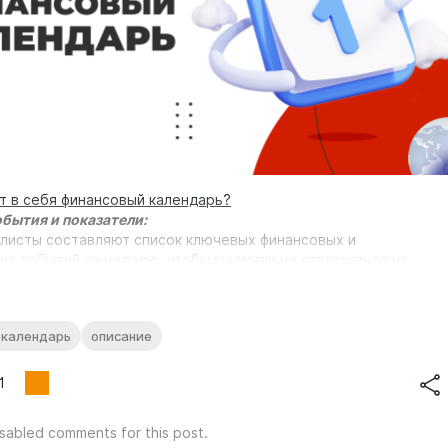
т в себя финансовый календарь?
бытия и показатели:
листы составляют список ключевых финансовых и
их событий на неделю, чтобы вы могли не отвлекаться на
нный шум" в течение торговой недели.В календаре вы
ные о решениях центральных банков о процентных ставках,
зработице, инфляции, производстве и потребительском
 календарь
описание
ание рынка:
ономическим календарем, специалисты могут прогнозировать
1
ые реакции рынка и разрабатывать свои стратегии с учетом
 событий. Эти данные могут стать катализатором для резких
isabled comments for this post.
рынке 📈📉.