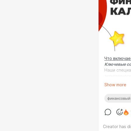
Что включае
Ключевые со
Наши специа
экономическ
"информацио
Show more
найдете дан
данных о бе
финансовый
доверии.
Прогнозиров
Следя за эк
потенциальн
предстоящих
Creator has d
движений на 