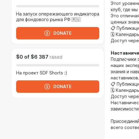
Этот уровен
клуб, где м
На запуск опережающего индикатора
Это отлична
для фондового рынка РФ 🇷🇺
ценных знани
📋 Публикац
DONATE
🗓 Календар
Доступ чере
Наставнич
$0
of
$6 387
raised
Подписчики 
наших экспер
знания и на
На проект SDF Shorts :)
наставников
📋 Публикац
DONATE
🗓 Календар
Доступ чере
Наставничес
зависимости
Присоединяй
всего соотв