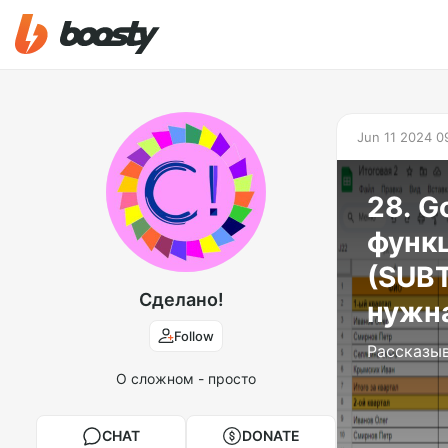
Jun 11 2024 0
28. G
функ
(SUBT
Сделано!
нужн
Follow
Рассказы
О сложном - просто
CHAT
DONATE