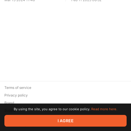
Terms of service
Privacy policy
Brand
By using the site, you agree to our cookie policy.
Read more here.
Support
© 2026 Zaya Solutions Limited. All rights reserved. All trademarks
I AGREE
are the property of their respective owners.