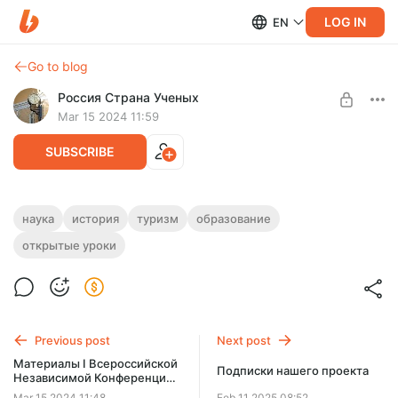
LOG IN
EN
Go to blog
Россия Страна Ученых
Mar 15 2024 11:59
SUBSCRIBE
90 карточек для уроков по истории
наука
история
туризм
образование
Российской Науки в открытом доступе:
открытые уроки
Level required:
для занятий, посвященных Истории
Друг проекта
Российской Науки!
90 карточек для уроков по истории Российской Науки в
SUBSCRIBE
открытом доступе: для занятий, посвященных Истории
Российской Науки!
Previous post
Next post
Материалы I Всероссийской
Подписки нашего проекта
Независимой Конференции
Россия Страна Ученых
Mar 15 2024 11:48
Feb 11 2025 08:52