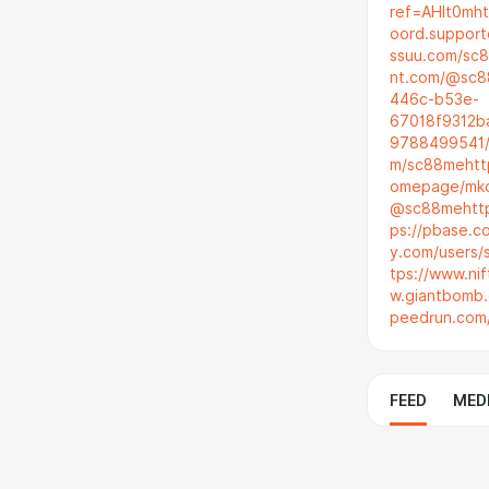
ref=AHIt0m
h
oord.support
ssuu.com/sc
nt.com/@sc
446c-b53e-
67018f9312b
9788499541
m/sc88me
ht
omepage/mk
@sc88me
htt
ps://pbase.
y.com/users
tps://www.n
w.giantbomb.
peedrun.com
FEED
MED