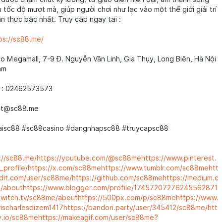
tốc độ mượt mà, giúp người chơi như lạc vào một thế giới giải trí
n thực bậc nhất. Truy cập ngay tại :
ps://sc88.me/
ico Megamall, 7-9 Đ. Nguyễn Văn Linh, Gia Thụy, Long Biên, Hà Nội
am
i : 02462573573
act@sc88.me
aisc88 #sc88casino #dangnhapsc88 #truycapsc88
://sc88.me/
https://youtube.com/@sc88me
https://www.pinterest.
profile/
https://x.com/sc88me
https://www.tumblr.com/sc88me
htt
dit.com/user/sc88me/
https://github.com/sc88me
https://medium.c
/about
https://www.blogger.com/profile/17457207276245562871
twitch.tv/sc88me/about
https://500px.com/p/sc88me
https://www.
wischarlesdizem1417
https://bandori.party/user/345412/sc88me/
htt
y.io/sc88me
https://makeagif.com/user/sc88me?