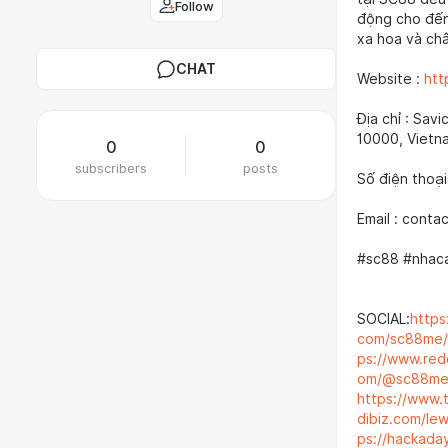
Follow
động cho đến 
xa hoa và châ
CHAT
Website :
htt
Địa chỉ : Sav
10000, Vietn
0
0
subscribers
posts
Số điện thoạ
Email : cont
#sc88 #nhac
SOCIAL:
https
com/sc88me/_
ps://www.red
om/@sc88me
https://www.
dibiz.com/le
ps://hackada