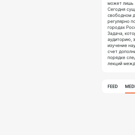
может лишь 
Сегодня сущ
свободном д
регулярно п
городах Рос
Задача, кот
аудиторию, 
изучение на
счет дополн
порядке сле
лекций между
FEED
MED