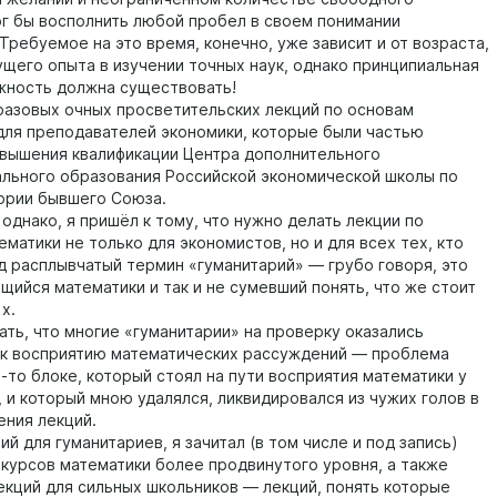
ог бы восполнить любой пробел в своем понимании
Требуемое на это время, конечно, уже зависит и от возраста,
ущего опыта в изучении точных наук, однако принципиальная
жность должна существовать!
 разовых очных просветительских лекций по основам
для преподавателей экономики, которые были частью
вышения квалификации Центра дополнительного
льного образования Российской экономической школы по
ории бывшего Союза.
однако, я пришёл к тому, что нужно делать лекции по
матики не только для экономистов, но и для всех тех, кто
д расплывчатый термин «гуманитарий» — грубо говоря, это
щийся математики и так и не сумевший понять, что же стоит
х.
ать, что многие «гуманитарии» на проверку оказались
к восприятию математических рассуждений — проблема
-то блоке, который стоял на пути восприятия математики у
, и который мною удалялся, ликвидировался из чужих голов в
ения лекций.
й для гуманитариев, я зачитал (в том числе и под запись)
 курсов математики более продвинутого уровня, а также
екций для сильных школьников — лекций, понять которые