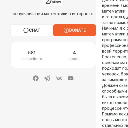
Follow
времени!) м
математики. 
популяризация математики в интернете
и от предыд
такая возмо
Начинал я с
CHAT
DONATE
математики 
программ по
профессиона
всей террит
581
4
Постепенно, 
subscribers
posts
основам мате
подходит по
человек, боя
за символом 
Должен сказ
способными 
была в каком
них в голове
процессе чт
Помимо лекци
очень много
отдельных л