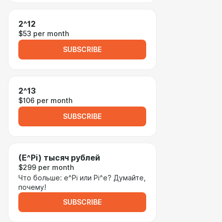
2^12
$53 per month
SUBSCRIBE
2^13
$106 per month
SUBSCRIBE
(E^Pi) тысяч рублей
$299 per month
Что больше: e^Pi или Pi^e? Думайте,
почему!
SUBSCRIBE