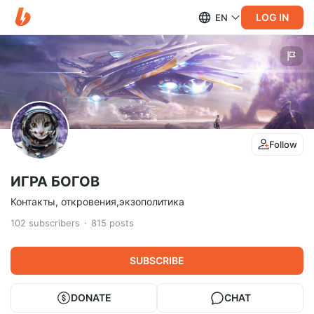
LOG IN
EN
Follow
ИГРА БОГОВ
Контакты, откровения,экзополитика
102
subscribers
815
posts
SUBSCRIBE
DONATE
CHAT