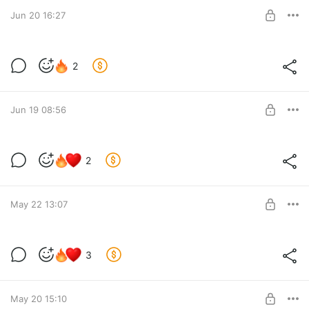
Эксклюзивная подписка
Jun 20 16:27
SUBSCRIBE
Деквалификация аденомы простаты
2
Level required:
Эксклюзивная подписка
Jun 19 08:56
SUBSCRIBE
Деквалификация межпозвонковой
2
грыжи
Level required:
Эксклюзивная подписка
May 22 13:07
SUBSCRIBE
Красные ангиомы на теле. Кв.
3
резонатор.
Level required:
Эксклюзивная подписка
May 20 15:10