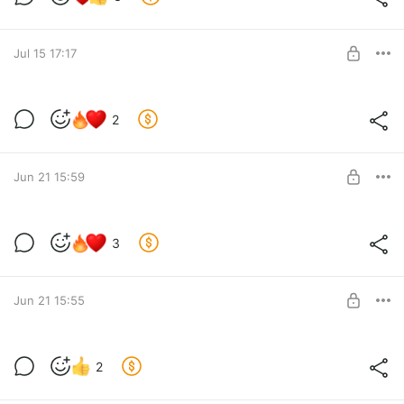
Level required:
Эксклюзивная подписка
Jul 15 17:17
SUBSCRIBE
Муковисцидоз - кв. резонатор
2
Level required:
Эксклюзивная подписка
Jun 21 15:59
SUBSCRIBE
Активация работы Теломер - квант
3
резонат.
Level required:
Эксклюзивная подписка
Jun 21 15:55
SUBSCRIBE
Квантовый резонатор по декв. Ишемии
2
Level required: