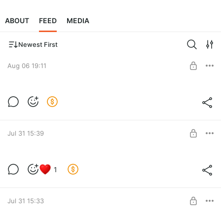
ABOUT
FEED
MEDIA
Newest First
Aug 06 19:11
Квантовый резонатор Целители
Андромеды
Level required:
Эксклюзивная подписка
Jul 31 15:39
SUBSCRIBE
Квантовый Анти Онко резонатор
1
Level required:
Эксклюзивная подписка
Jul 31 15:33
SUBSCRIBE