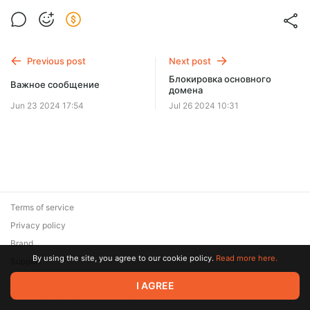
Previous post
Next post
Блокировка основного
Важное сообщение
домена
Jun 23 2024 17:54
Jul 26 2024 10:31
Terms of service
Privacy policy
Brand
By using the site, you agree to our cookie policy.
Read more here.
Support
© 2026 Zaya Solutions Limited. All rights reserved. All trademarks
I AGREE
are the property of their respective owners.