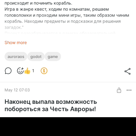
происходит и починить корабль.
Игра в жанре квест, ходим по комнатам, решаем
головоломки и проходим мини игры, таким образом чиним
корабль. Находим предметы и подсказки для решения
загадок."
Проект разрабатывается в рамках образовательной
программы ТОП-ИТ в ОмГТУ.
Show more
Репозиторий проекта на GitHub
.
Авторы проекта:
София Бабикова
и
Маргарита Бокач
.
auroraos
godot
game
Желаю авторам проекта скорее довести задуманное до
релиза!
1
Ждем релиза в
RuStor
e!
(Не буду говорить что в середине
мая
)
May 12 07:03
Устройство на видео:
Масштаб Т1 (Ayya T1
)
Наконец выпала возможность
Telegra
m
|
Boost
y
побороться за Честь Авроры!