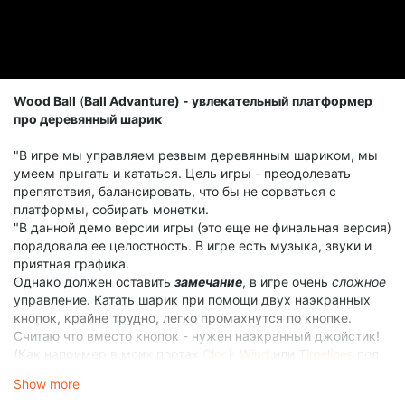
Wood Ball
(
Ball Advanture) - увлекательный платформер
про деревянный шарик
"В игре мы управляем резвым деревянным шариком, мы
умеем прыгать и кататься. Цель игры - преодолевать
препятствия, балансировать, что бы не сорваться с
платформы, собирать монетки.
"В данной демо версии игры (это еще не финальная версия)
порадовала ее целостность. В игре есть музыка, звуки и
приятная графика.
Однако должен оставить
замечание
, в игре очень
сложное
управление. Катать шарик при помощи двух наэкранных
кнопок, крайне трудно, легко промахнутся по кнопке.
Считаю что вместо кнопок - нужен наэкранный джойстик!
(Как например в моих портах
Clock Wind
или
Timelines
под
тач скрин)
Show more
Для Godot, есть пример Platfromer2D (
скачать aarch64
,