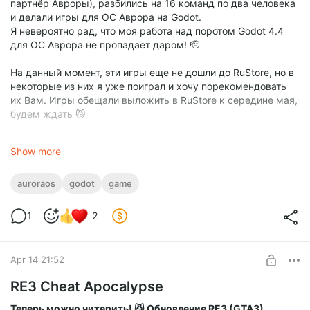
партнёр Авроры), разбились на 16 команд по два человека
и делали игры для ОС Аврора на Godot.
Я невероятно рад, что моя работа над поротом Godot 4.4
для ОС Аврора не пропадает даром! 🫡
На данный момент, эти игры еще не дошли до RuStore, но в
некоторые из них я уже поиграл и хочу порекомендовать
их Вам. Игры обещали выложить в RuStore к середине мая,
будем ждать 😼
Итак, первая работа с которой я бы хотел Вас познакомить,
Show more
это
Platformer Adventure
, сделанная командой
Altair
состоящей из двух разработчиков:
Владислав Эллерт
и
Андрей Колохматов
. Игра представляет из себя
auroraos
godot
game
платформер
(как можно догадаться из названия 🙀
), в
котором запланировано 32 уровня для прохождения. В
1
2
игре яркая и красива 2Д пиксельная графика. Как
заверяют разработчики, успешное прохождение уровней
зависит от того, на сколько вы точно можете управлять
Apr 14 21:52
персонажем 🎮. В игре есть магазин, в котором можно
приобретать разные игровые бонусы, тратя игровую
RE3 Cheat Apocalypse
валюту, заработанные при прохождении уровней.
Теперь можно читерить! 😼 Обновление RE3 (GTA3).