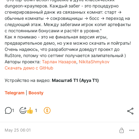
dungeon-краулеров. Каждый забег - это процедурно
сгенерированный данж из связанных комнат: старт ->
обычные комнаты -> сокровищницы -> босс -> переход на
следующий этаж. Между забегами игрок копит артефакты
с постоянными бонусами и растёт в уровне."
Как я понимаю - это не финальная версия игры,
предварительное демо, но уже можно скачать и пойграть!
Очень надеюсь, что разработчики доведут проект до
RuStore, потому что сеттинг получается залипательный )
Авторы проекта:
Тарлан Назаров
,
NikitaShmykov
Скачать демо с GitHub
Устройство на видео:
Масштаб Т1 (Ayya T1)
Telegram
|
Boosty
1
1
May 25 06:01