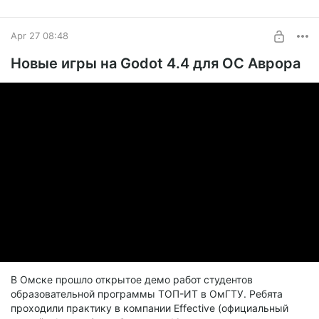
Устройство на видео:
Масштаб Т1 (Ayya T1)
Apr 27 08:48
Telegram
|
Boosty
Новые игры на Godot 4.4 для ОС Аврора
В Омске прошло открытое демо работ студентов
образовательной программы ТОП-ИТ в ОмГТУ. Ребята
проходили практику в компании Effective (официальный