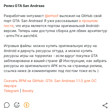
Релиз GTA San Andreas
Разработчик-энтузиаст
@erhoof
выложил на GitHub свой
порт GTA: San Andreas! Я уже рассказывал
в прошлом
посте
, что игра является портом оригинальной Android-
версии. Теперь нам доступна сборка для обеих архитектур
- armv7hl и aarch64.
Игровые файлы: можно купить оригинальную игру на
Android и дернуть ресурсы оттуда
, а можно
купить
ресурсы игры на торрентах - если вдруг покупка GTA
заблокирована в вашей стране 😄
Инструкции, как забрать
ресурсы из оригинального APK есть на странице релиза,
ссылка ниже
(в комментариях под постом тоже есть
)
.
Скачать RPM на GitHub: GTA: San Andreas 1.1.0 для ОС
Аврора
Telegram
|
Boosty