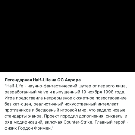
целевой ОС. Сам код игры при этом не трогается и
исполняется процессором как есть - ровно поэтому это не
эмулятор.
Легендарная Half-Life на ОС Аврора
"Half-Life - научно-фантастический шутер от первого лица,
разработанный Valve и выпущенный 19 ноября 1998 года.
Игра представила непрерывное сюжетное повествование
без кат-сцен, реалистичный искусственный интеллект
противников и бесшовный игровой мир, что задало новые
стандарты жанра. Проект породил дополнения, сиквелы и
ряд модификаций, включая Counter-Strike. Главный герой -
физик Гордон Фримен."