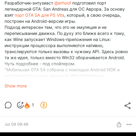
Разработчик-энтузиаст
@erhoof
подготовил порт
легендарной GTA: San Andreas для ОС Аврора. За основу
взят
порт GTA SA для PS Vita
, который, в свою очередь,
построен на Android-версии игры.
Подход интересен тем, что это не эмуляция и не
переписывание движка. По духу это ближе всего к тому,
как Wine запускает Windows-приложения на Linux:
инструкции процессора выполняются нативно,
транслируются только вызовы к чужому API. Здесь ровно
та же идея, только вместо Win32 оборачивается Android.
Чуть подробнее - под спойлером.
"Мобильная GTA SA собрана с помощью Android NDK и
поставляется в виде нативной ARM-библиотеки
`libGTASA.so`. Сам код игры - это обычный C++, никакой
Show more
Java внутри нет; с Android-окружением он общается только
через несколько «точек соприкосновения».
Чтобы запустить такой .so на Авроре, пишется so-loader: он
1
загружает библиотеку игры в память, разбирает её таблицу
импортов и подменяет каждый внешний символ на
нативную реализацию для Авроры. Создание окна,
инициализация GLES-контекста, вывод звука, ввод, работа
Jul 09 09:48
с файлами, JNI-заглушки - всё это реализуется поверх API