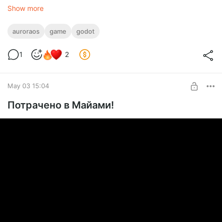
припасами, а вот боса на первом острове пока не убил.
Show more
Релиз игры ожидаем в середине мая, т.е. уже совсем
скоро!
auroraos
game
godot
Автор проекта:
@anatoly_stankovsky
1
2
May 03 15:04
Потрачено в Майами!