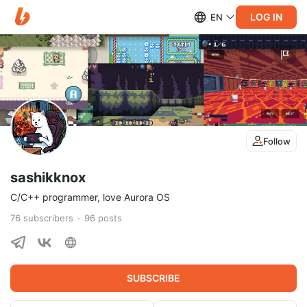
LOG IN
EN
Follow
sashikknox
C/C++ programmer, love Aurora OS
76
subscribers
96
posts
SUBSCRIBE