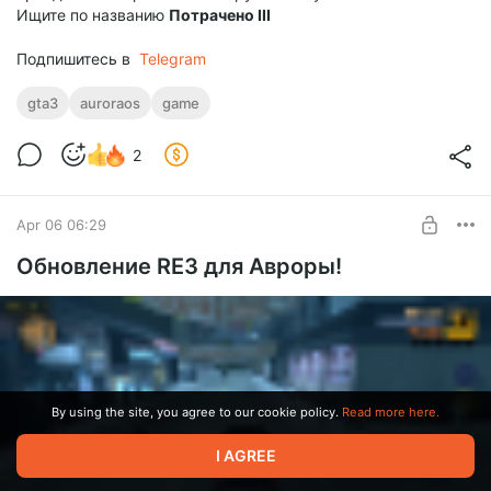
Ищите по названию
Потрачено III
Подпишитесь в
Telegram
gta3
auroraos
game
2
Apr 06 06:29
Обновление RE3 для Авроры!
By using the site, you agree to our cookie policy.
Read more here.
I AGREE