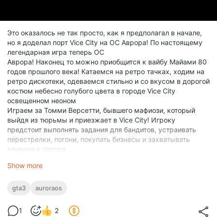
Это оказалось не так просто, как я предполагал в начале,
но я доделал порт Vice City на ОС Аврора! По настоящему
легендарная игра теперь ОС
Аврора! Наконец то можно приобщится к вайбу Майами 80
годов прошлого века! Катаемся на ретро тачках, ходим на
ретро дискотеки, одеваемся стильно и со вкусом в дорогой
костюм небесно голубого цвета в городе Vice City
освещенном неоном
Играем за Томми Версетти, бывшего мафиози, который
выйдя из тюрьмы и приезжает в Vice City! Игроку
предстоит выполнять задания для бандитов, устраивать
перестрелки, погони, покупать бизнесы и захватывать
влияние в городе.
Ну что, как вы думаете, реально пройти миссию с
Show more
вертолетиком с тачсрикнша?
Скачать RPM с GitHub
gta3
auroraos
В RuStore и AuroraRepos пакетики выложу позже (или уже
выложил )
1
2