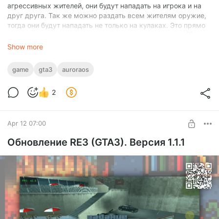
агрессивных жителей, они будут нападать на игрока и на
друг друга. Так же можно раздать всем жителям оружие,
тогда они будут нападать не только на кулаках. Это прямо
выглядит как режим апокалипсиса, все против всех 🙀
Show more
Скачать RPM с GitHub
game
gta3
auroraos
2
Apr 12 07:00
Обновление RE3 (GTA3). Версия 1.1.1