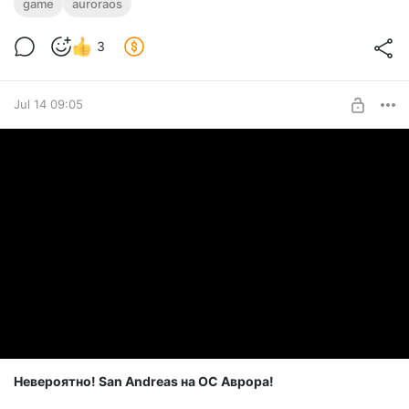
game
auroraos
3
Jul 14 09:05
Невероятно! San Andreas на ОС Аврора!