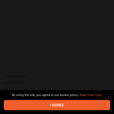
Terms of service
Privacy policy
Brand
By using the site, you agree to our cookie policy.
Read more here.
Support
© 2026 Zaya Solutions Limited. All rights reserved. All trademarks
I AGREE
are the property of their respective owners.