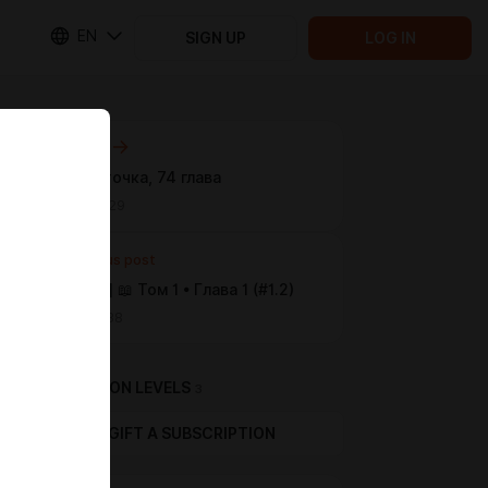
EN
SIGN UP
LOG IN
Next post
Красная точка, 74 глава
Mar 05 14:29
Previous post
[Партнер] 📖 Том 1 • Глава 1 (#1.2)
Feb 28 14:38
SUBSCRIPTION LEVELS
3
GIFT A SUBSCRIPTION