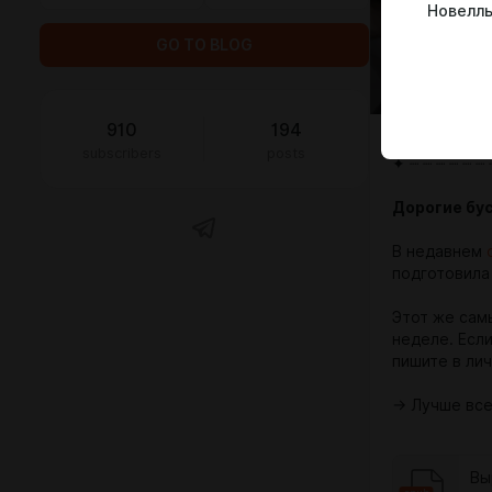
Новеллы
GO TO BLOG
910
194
subscribers
posts
✦ ┈ ┈ ┈ ┈ ┈ ┈ 
Дорогие бу
В недавнем
подготовила
Этот же сам
неделе. Есл
пишите в лич
→ Лучше все
Вы