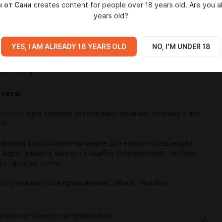
 от Сани
creates content for people over 18 years old. Are you a
years old?
YES, I AM ALREADY 18 YEARS OLD
NO, I'M UNDER 18
┈ ┈ ┈ ┈ ┈ ✦
стята!
опросе
пара человек хотела файл заранее, поэтому я все
 🫶
ый файл я опубликую на канале для всех на следующей
и вдруг увидите какую-то ошибку (техническую, любую),
ку: @sanya_novel
го открывается в приложениях: eBoox, ReadEra.
родок от Сани (с экстрами).epub