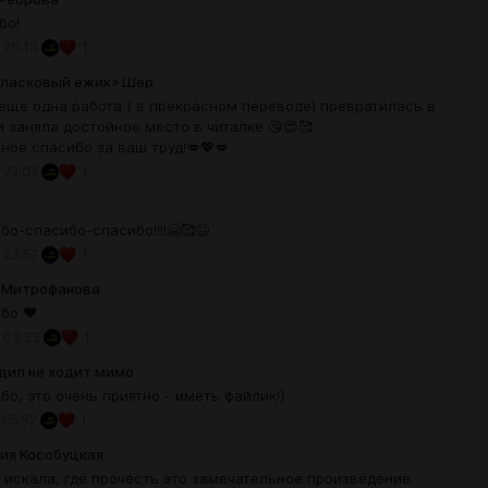
бо!
 20:13
1
«ласковый ежик» Шер
 ещё одна работа ( в прекрасном переводе) превратилась в
и заняла достойное место в читалке 😘😍🥰
ное спасибо за ваш труд!💋💖💋
 22:02
1
бо-спасибо-спасибо!!!!🤗🥰😃
 23:57
1
 Митрофанова
бо ❤️
 03:33
1
дил не ходит мимо
бо, это очень приятно - иметь файлик!)
 05:52
1
ия Кособуцкая
 искала, где прочесть это замечательное произведение.