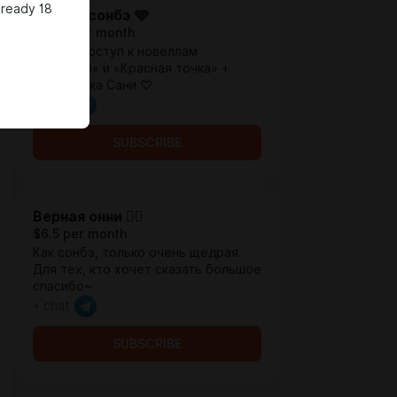
lready 18
Милый сонбэ 🩵
$2.58 per month
Ранний доступ к новеллам
«Партнер» и «Красная точка» +
поддержка Сани ♡
+ chat
SUBSCRIBE
Верная онни ❤️‍🔥
$6.5 per month
Как сонбэ, только очень щедрая.
Для тех, кто хочет сказать большое
спасибо~
+ chat
SUBSCRIBE