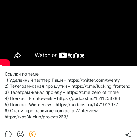
Ссылки по теме:
1) Удаленный твиттер Паши – https://twitter.com/twenty
2) Телеграм-канал про шутки – https://t.me/fucking_frontend
3) Телеграм-канал про еду – https://t.me/zero_of_three
4) Подкаст Frontoweek – https://podcast.ru/1511253284
5) Подкаст Winterview – https://podcast.ru/1471912977
6) Статья про развитие подкаста Winterview –
https://vas3k.club/project/263/