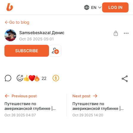
LOG IN
EN
Go to blog
Samsebeskazal Денис
Oct 26 2025 05:01
SUBSCRIBE
Путешествие по американской глубинке
22
| Вудсток, Вермонт: очаровательный, но
Level required:
очень дорогой городок (ютуб версия)
Анализируй это! (ютуб версии роликов)
Previous post
Next post
Прогулка по очаровательному, но очень дорогому городку
UNLOCK POST
Вудсток, который был сохранен благодаря деньгам семьи
Путешествие по
Путешествие по
Рокфеллеров.
американской глубинке |
американской глубинке |
Вудсток, Вермонт:
Зачем в Вермонте
Oct 26 2025 04:37
Oct 29 2025 14:20
очаровательный, но очень
подключают трубки к
дорогой городок
деревьям? (расширенная
(расширенная версия)
версия)