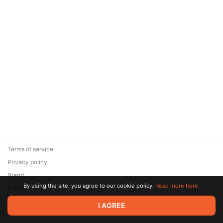
Terms of service
Privacy policy
Brand
By using the site, you agree to our cookie policy.
Read more here.
Support
© 2026 Zaya Solutions Limited. All rights reserved. All trademarks
I AGREE
are the property of their respective owners.