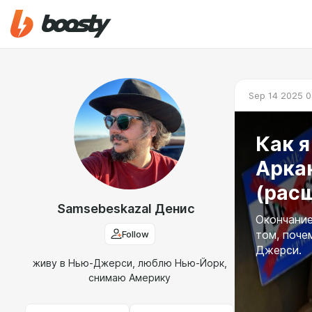
Sep 14 2025 0
Как я
Аркан
(рас
Samsebeskazal Денис
Окончание
Follow
том, поче
Джерси.
живу в Нью-Джерси, люблю Нью-Йорк,
снимаю Америку