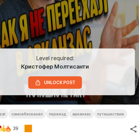
Level required:
Кристофер Молтисанти
UNLOCK POST
zal
самсебесказал
переезд
арканзас
путешествие
39