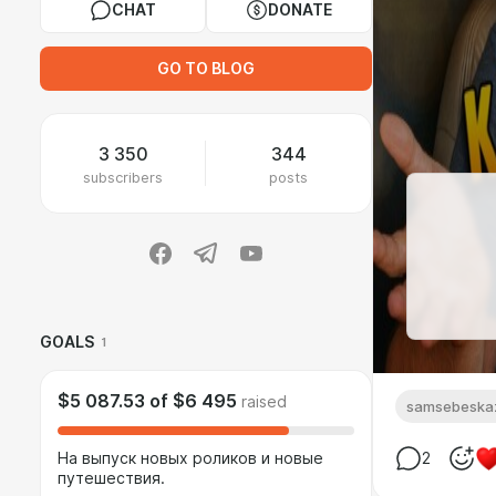
CHAT
DONATE
GO TO BLOG
3 350
344
subscribers
posts
GOALS
1
$5 087.53
of
$6 495
raised
samsebeska
На выпуск новых роликов и новые
2
путешествия.