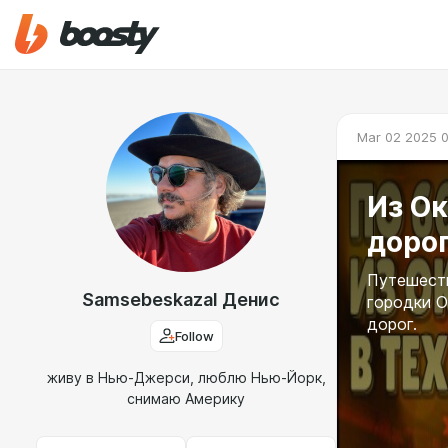
Mar 02 2025 0
Из Ок
дорог
Путешеств
Samsebeskazal Денис
городки О
дорог.
Follow
живу в Нью-Джерси, люблю Нью-Йорк,
снимаю Америку