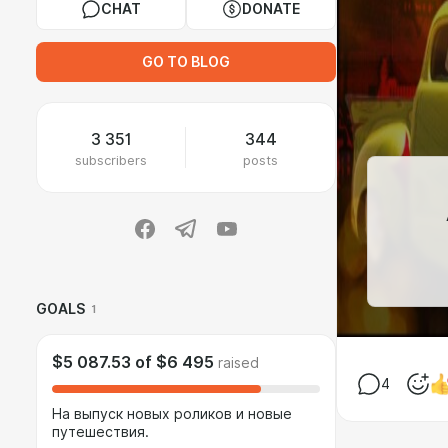
CHAT
DONATE
GO TO BLOG
3 351
344
subscribers
posts
GOALS
1
$5 087.53
of
$6 495
raised
4
На выпуск новых роликов и новые
путешествия.