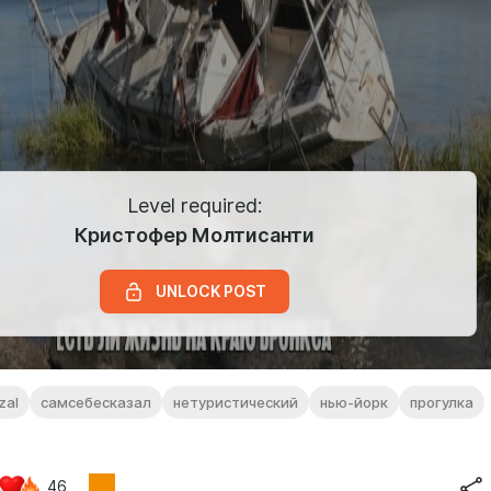
Level required:
Кристофер Молтисанти
UNLOCK POST
zal
самсебесказал
нетуристический
нью-йорк
прогулка
46