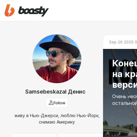
Sep 26 2025 0
Коне
на к
верси
Samsebeskazal Денис
Очень нео
Follow
остальной
живу в Нью-Джерси, люблю Нью-Йорк,
снимаю Америку