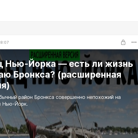
8:07
ц Нью-Йорка — есть ли жизнь
раю Бронкса? (расширенная
я)
бычный район Бронкса совершенно непохожий на
 Нью-Йорк.