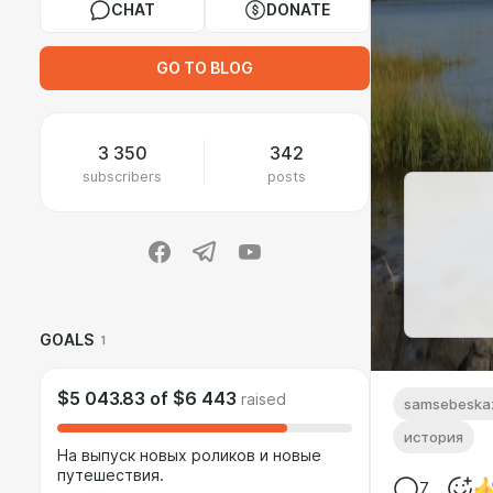
CHAT
DONATE
GO TO BLOG
3 350
342
subscribers
posts
GOALS
1
$5 043.83
of
$6 443
raised
samsebeska
история
На выпуск новых роликов и новые
путешествия.
7