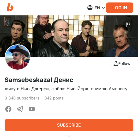
LOG IN
EN
Follow
Samsebeskazal Денис
живу в Нью-Джерси, люблю Нью-Йорк, снимаю Америку
3 348
subscribers
342
posts
SUBSCRIBE