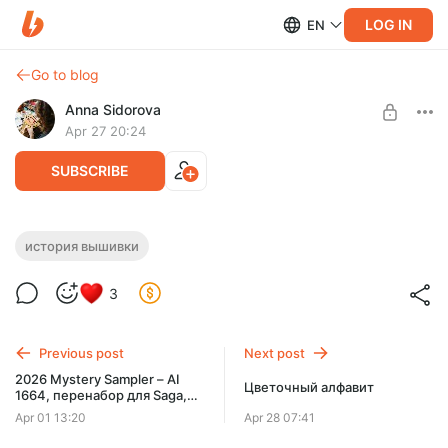
LOG IN
EN
Go to blog
Anna Sidorova
Apr 27 20:24
SUBSCRIBE
Английские сэмплеры «в горошек».
история вышивки
Правильно ли мы их понимаем?
Level required:
3
Любимый подписчик
Группа spot-сэмплеров - одна из самых загадочных. Их
мало и они довольно плохо изучены. Сегодня мы
SUBSCRIBE
посмотрим на них с новой стороны.
Previous post
Next post
2026 Mystery Sampler – AI
Цветочный алфавит
1664, перенабор для Saga,
часть 4
Apr 01 13:20
Apr 28 07:41