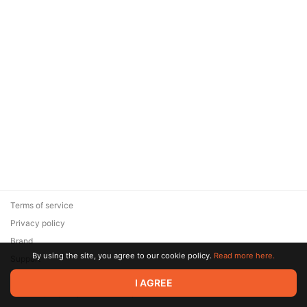
Terms of service
Privacy policy
Brand
By using the site, you agree to our cookie policy.
Read more here.
Support
© 2026 Zaya Solutions Limited. All rights reserved. All trademarks
I AGREE
are the property of their respective owners.