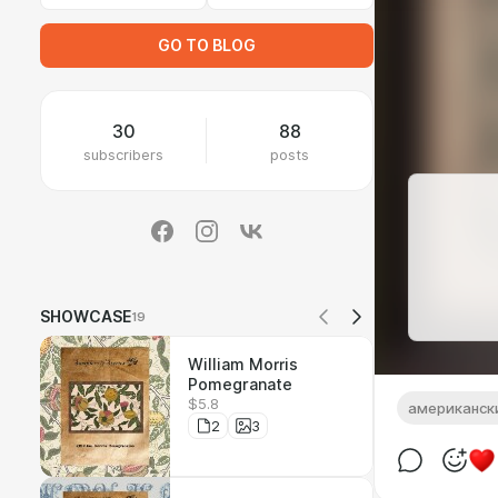
GO TO BLOG
30
88
subscribers
posts
SHOWCASE
19
William Morris
Pomegranate
$5.8
американск
2
3