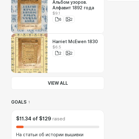
Альбом узоров.
Алфавит 1892 года
$9.1
6
2
Harriet McEwen 1830
$6.5
2
2
VIEW ALL
GOALS
1
$11.34
of
$129
raised
На статьи об истории вышивки