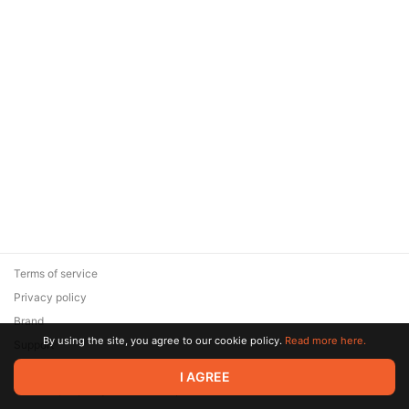
Terms of service
Privacy policy
Brand
By using the site, you agree to our cookie policy.
Read more here.
Support
© 2026 Zaya Solutions Limited. All rights reserved. All trademarks
I AGREE
are the property of their respective owners.