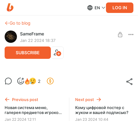
LOG IN
EN
Go to blog
SameFrame
Jan 22 2024 18:37
SUBSCRIBE
Кассета#7|Машков_В
2
Level required:
Вы хотите узнать это место?
Previous post
Next post
UNLOCK POST
Новая система меню,
Кому цифровой постер с
галерея предметов игроков
жуком и вашей подписью?
и таймлайн
Jan 22 2024 12:11
Jan 23 2024 10:44