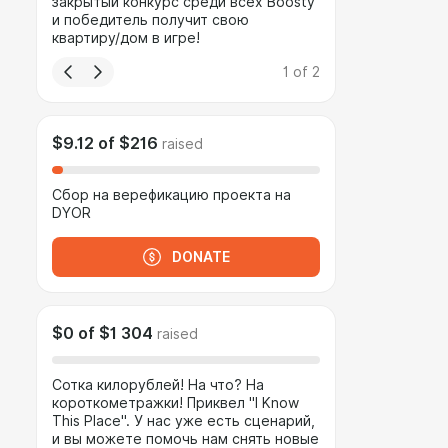
закрытый конкурс среди всех Boosty
и победитель получит свою
квартиру/дом в игре!
1
of
2
$9.12
of
$216
raised
Сбор на верефикацию проекта на
DYOR
DONATE
$0
of
$1 304
raised
Сотка килорублей! На что? На
короткометражки! Приквел "I Know
This Place". У нас уже есть сценарий,
и вы можете помочь нам снять новые