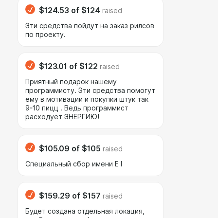
$124.53
of
$124
raised
Эти средства пойдут на заказ рилсов
по проекту.
$123.01
of
$122
raised
Приятный подарок нашему
программисту. Эти средства помогут
ему в мотивации и покупки штук так
9-10 пицц . Ведь программист
расходует ЭНЕРГИЮ!
$105.09
of
$105
raised
Специальный сбор имени E I
$159.29
of
$157
raised
Будет создана отдельная локация,