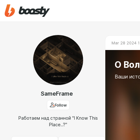
Mar 28 2024 1
О Во
Ваши исто
SameFrame
Follow
Работаем над странной "I Know This
Place..?"