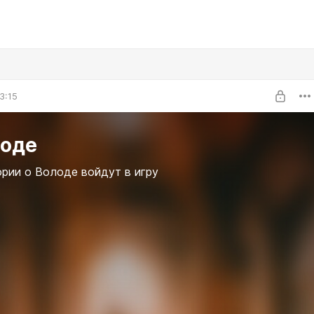
3:15
лоде
рии о Володе войдут в игру