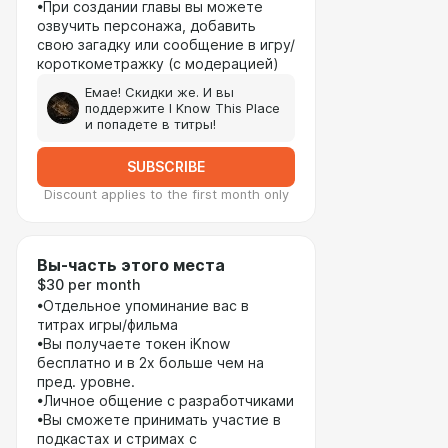
•При создании главы вы можете
озвучить персонажа, добавить
свою загадку или сообщение в игру/
короткометражку (с модерацией)
Емае! Скидки же. И вы
поддержите I Know This Place
и попадете в титры!
SUBSCRIBE
Discount applies to the first month only
Вы-часть этого места
$30 per month
•Отдельное упоминание вас в
титрах игры/фильма
•Вы получаете токен iKnow
бесплатно и в 2x больше чем на
пред. уровне.
•Личное общение с разработчиками
•Вы сможете принимать участие в
подкастах и стримах с