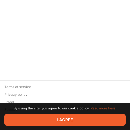
Terms of service
Privacy policy
Brand
By using the site, you agree to our cookie policy.
Read more here.
Support
© 2026 Zaya Solutions Limited. All rights reserved. All trademarks
I AGREE
are the property of their respective owners.