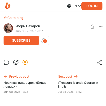
LOG IN
EN
Go to blog
Игорь Сахаров
Jun 08 2025 12:37
SUBSCRIBE
Новинка: видеоурок «Закат на озере
Плещеево»
Post is available after purchase
После покупки Вам открывается доступ к полному и
BUY FOR $9.1
подробному видеоуроку по этой картине, а также список
Previous post
Next post
необходимых материалов
Новинка: видеоурок «Дикие
«Treasure Island» Course in
лошади»
English
Jun 08 2025 12:35
Jul 24 2025 18:42