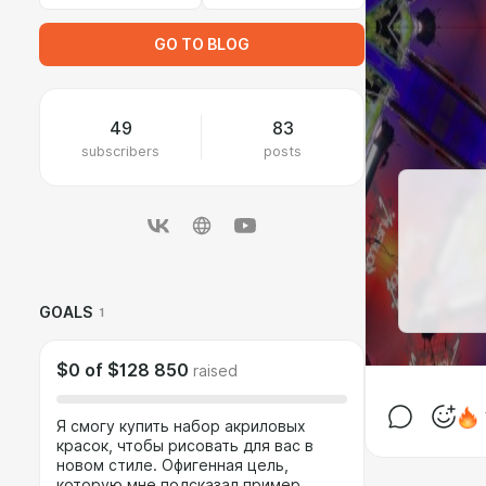
GO TO BLOG
49
83
subscribers
posts
GOALS
1
$0
of
$128 850
raised
Я смогу купить набор акриловых
красок, чтобы рисовать для вас в
новом стиле. Офигенная цель,
которую мне подсказал пример