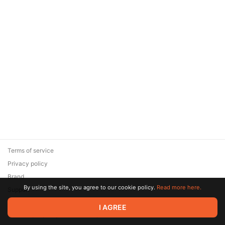
Terms of service
Privacy policy
Brand
By using the site, you agree to our cookie policy.
Read more here.
Support
© 2026 Zaya Solutions Limited. All rights reserved. All trademarks
I AGREE
are the property of their respective owners.