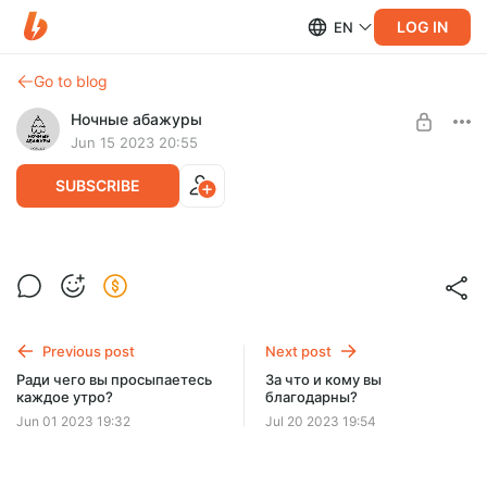
LOG IN
EN
Go to blog
Ночные абажуры
Jun 15 2023 20:55
SUBSCRIBE
Каким вы видите своё будущее?
Level required:
Поводом для записи выпуска «Каким вы видите своё
Благодарный слушатель
будущее?» стали 10000 писем в будущее самому себе,
которые были отправлены через наш сайт.
Previous post
Next post
SUBSCRIBE
Ради чего вы просыпаетесь
За что и кому вы
каждое утро?
благодарны?
Jun 01 2023 19:32
Jul 20 2023 19:54