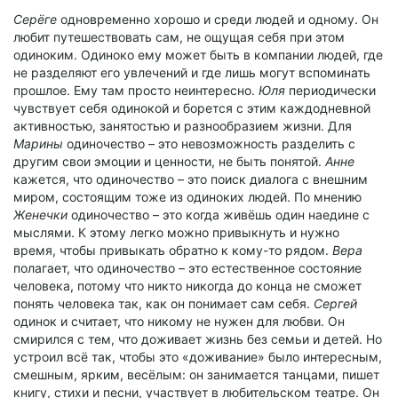
Серёге
одновременно хорошо и среди людей и одному. Он
любит путешествовать сам, не ощущая себя при этом
одиноким. Одиноко ему может быть в компании людей, где
не разделяют его увлечений и где лишь могут вспоминать
прошлое. Ему там просто неинтересно.
Юля
периодически
чувствует себя одинокой и борется с этим каждодневной
активностью, занятостью и разнообразием жизни. Для
Марины
одиночество – это невозможность разделить с
другим свои эмоции и ценности, не быть понятой.
Анне
кажется, что одиночество – это поиск диалога с внешним
миром, состоящим тоже из одиноких людей. По мнению
Женечки
одиночество – это когда живёшь один наедине с
мыслями. К этому легко можно привыкнуть и нужно
время, чтобы привыкать обратно к кому-то рядом.
Вера
полагает, что одиночество – это естественное состояние
человека, потому что никто никогда до конца не сможет
понять человека так, как он понимает сам себя.
Сергей
одинок и считает, что никому не нужен для любви. Он
смирился с тем, что доживает жизнь без семьи и детей. Но
устроил всё так, чтобы это «доживание» было интересным,
смешным, ярким, весёлым: он занимается танцами, пишет
книгу, стихи и песни, участвует в любительском театре. Он