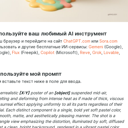
спользуйте ваш любимый AI инструмент
ш браузер и перейдите на сайт
ChatGPT.com
или
Sora.com
ьзовать и другие бесплатные ИИ-сервисы:
Gemeni
(Google),
ogle),
Flux
(Freepik),
Copilot
(Microsoft),
Reve
,
Grok
,
Lovable
,
Используйте мой промпт
 вставьте текст ниже в поле для ввода.
errealistic
[X:Y]
poster of an
[object]
suspended mid-air,
lting and deforming from intense heat as if made of thick, viscous
surreal effect applying uniformly to all its parts regardless of their
ial. Each distinct component is a single, bold yet soft pastel color,
mooth, matte, and aesthetically pleasing manner. The shot is a
ngle view emphasizing the distortion, illuminated by soft, diffused
st a clean, bright background, rendered in a vibrant pastel color