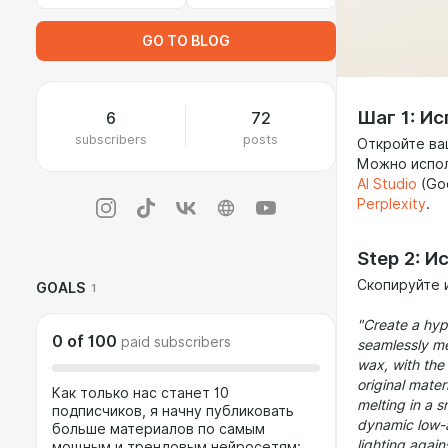
GO TO BLOG
Шаг 1: И
6
72
subscribers
posts
Откройте ва
Можно испол
AI Studio
(Go
Perplexity
.
Step 2: 
Скопируйте и
GOALS
1
"Create a hyp
0
of
100
paid subscribers
seamlessly me
wax, with the 
original mater
Как только нас станет 10
melting in a s
подписчиков, я начну публиковать
dynamic low-a
больше материалов по самым
lighting again
мощным и трендовым нейросетям: