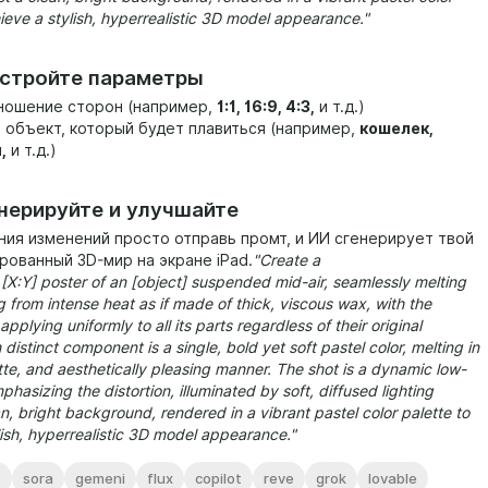
hieve a stylish, hyperrealistic 3D model appearance."
астройте параметры
ношение сторон (например,
1:1, 16:9, 4:3
,
и т.д.)
объект, который будет плавиться (например,
кошелек,
,
и т.д.)
енерируйте и улучшайте
ния изменений просто отправь промт, и ИИ сгенерирует твой
рованный 3D-мир на экране iPad.
"Create a
 [X:Y] poster of an [object] suspended mid-air, seamlessly melting
 from intense heat as if made of thick, viscous wax, with the
applying uniformly to all its parts regardless of their original
 distinct component is a single, bold yet soft pastel color, melting in
te, and aesthetically pleasing manner. The shot is a dynamic low-
hasizing the distortion, illuminated by soft, diffused lighting
n, bright background, rendered in a vibrant pastel color palette to
lish, hyperrealistic 3D model appearance."
t
sora
gemeni
flux
copilot
reve
grok
lovable