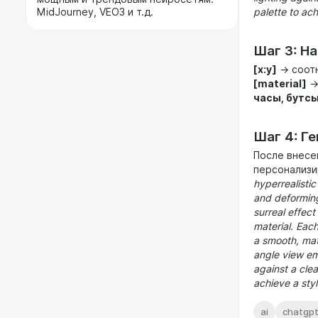
palette to ac
MidJourney, VEO3 и т.д.
Шаг 3: Н
[x:y]
→ соот
[material]
→ 
часы, бутсы
Шаг 4: Г
После внесе
персонализи
hyperrealistic
and deforming
surreal effect 
material. Each
a smooth, mat
angle view emp
against a clea
achieve a sty
ai
chatgp