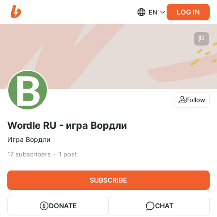
LOG IN
EN
Follow
Wordle RU - игра Вордли
Игра Вордли
17
subscribers
1
post
SUBSCRIBE
DONATE
CHAT