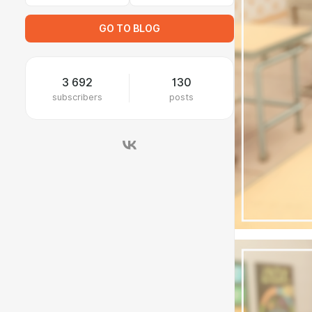
GO TO BLOG
3 692
130
subscribers
posts