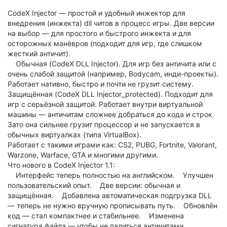
CodeX Injector — простой и удобный инжектор для
внедрения (инжекта) dll читов в процесс игры. Две версии
на выбор — для простого и быстрого инжекта и для
осторожных манёвров (подходит для игр, где слишком
жесткий античит).
Обычная (CodeX DLL Injector). Для игр без античита или с
очень слабой защитой (например, Bodycam, инди-проекты).
Работает нативно, быстро и почти не грузит систему.
Защищённая (CodeX DLL Injector_protected). Подходит для
игр с серьёзной защитой. Работает внутри виртуальной
машины — античитам сложнее добраться до кода и строк.
Зато она сильнее грузит процессор и не запускается в
обычных виртуалках (типа VirtualBox).
Работает с такими играми как: CS2, PUBG, Fortnite, Valorant,
Warzone, Warface, GTA и многими другими.
Что нового в CodeX Injector 1.1:
Интерфейс теперь полностью на английском. Улучшен
пользовательский опыт. Две версии: обычная и
защищённая. Добавлена автоматическая подгрузка DLL
— теперь не нужно вручную прописывать путь. Обновлён
код — стал компактнее и стабильнее. Изменена
сигнатура файла — чтобы не палиться античитами.