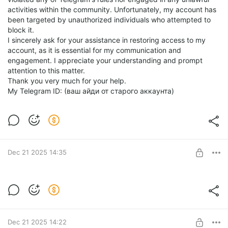
activities within the community. Unfortunately, my account has
been targeted by unauthorized individuals who attempted to
block it.
I sincerely ask for your assistance in restoring access to my
account, as it is essential for my communication and
engagement. I appreciate your understanding and prompt
attention to this matter.
Thank you very much for your help.
My Telegram ID: (ваш айди от старого аккаунта)
Dec 21 2025 14:35
Спам телеги маил
Level required:
Набор спамеров сборщиков аккаунтов чатов и рассылки
Стать спонсором
инвайты подписки лс в телеграмм софт питон скрипты и
спам емейлов все необходимое 2025
SUBSCRIBE
Dec 21 2025 14:22