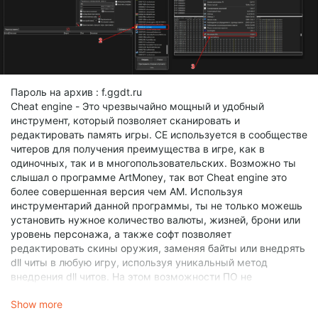
Пароль на архив : f.ggdt.ru
Cheat engine - Это чрезвычайно мощный и удобный
инструмент, который позволяет сканировать и
редактировать память игры. CE используется в сообществе
читеров для получения преимущества в игре, как в
одиночных, так и в многопользовательских. Возможно ты
слышал о программе ArtMoney, так вот Cheat engine это
более совершенная версия чем AM. Используя
инструментарий данной программы, ты не только можешь
установить нужное количество валюты, жизней, брони или
уровень персонажа, а также софт позволяет
редактировать скины оружия, заменяя байты или внедрять
dll читы в любую игру, используя уникальный метод
внедрения dll читов. На этом возможности ПО не
заканчиваются, можно создавать скрипты, читы, трейнеры
Show more
и множество других уникальных хаков, чтобы быть