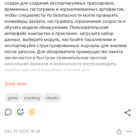
создан для создания экспортируемых трассировок,
временных гистограмм и нормализованных артефактов,
чтобы специалисты по безопасности могли проверять
конвейеры захвата, настраивать ограничения скорости и
обучать модели обнаружения. Пользовательский
интерфейс компактен и практичен: загрузите набор
данных, выберите модуль, настройте параллелизм и
экспортируйте структурированные журналы для анализа
после запуска. Для обозревателя преимущество пакета
заключается в быстром сравнительном прогоне
нескольких движков и возможности воспроизводить
ошибки парсинга в крайних случаях для
криминалистической экспертизы.
Основные характеристики------------
Show more
Механизмы проверки: несколько компактных модулей
проверки для потоков в стиле провайдера и проверки
game
cracking
cheats
ключей/форматов; полезны для тестирования парсеров и
охвата форматов. Профилировщик ключей и комбинаций:
надежный анализатор, который нормализует общие
форматы ключей и комбинаций, отмечает неверно
сформированные записи и выводит помеченные артефакты
для обучения машинному обучению. Session-State Probe:
Dec 20 2025 18:36