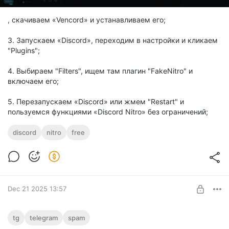
, скачиваем «Vencord» и устанавливаем его;
3. Запускаем «Discord», переходим в настройки и кликаем
"Plugins";
4. Выбираем "Filters", ищем там плагин "FakeNitro" и
включаем его;
5. Перезапускаем «Discord» или жмем "Restart" и
пользуемся функциями «Discord Nitro» без ограничений;
discord
nitro
free
Dec 21 2025 13:57
Телеграмм рассылка спам софт
tg
telegram
spam