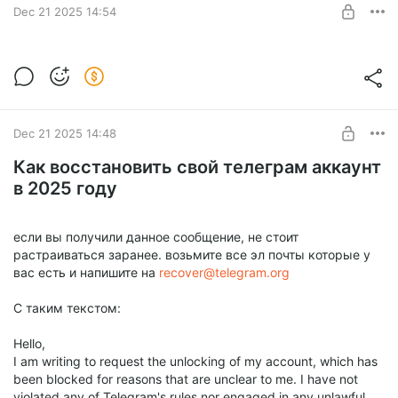
Dec 21 2025 14:54
Telegram‑боте
Зарабатываем на выведении сайтов в
Футбольный анализатор в реальном времени
топ
Level required:
Лайв-сканирование статистик
Стать спонсором
Способ зароботка на выведении сайтов в топ и Метод
накрутки посещений на сайте бесплатно до 10000 человек
SUBSCRIBE
Dec 21 2025 14:48
в два клика установкой программы
Как восстановить свой телеграм аккаунт
в 2025 году
если вы получили данное сообщение, не стоит
растраиваться заранее. возьмите все эл почты которые у
вас есть и напишите на
recover@telegram.org
С таким текстом:
Hello,
I am writing to request the unlocking of my account, which has
been blocked for reasons that are unclear to me. I have not
violated any of Telegram's rules nor engaged in any unlawful