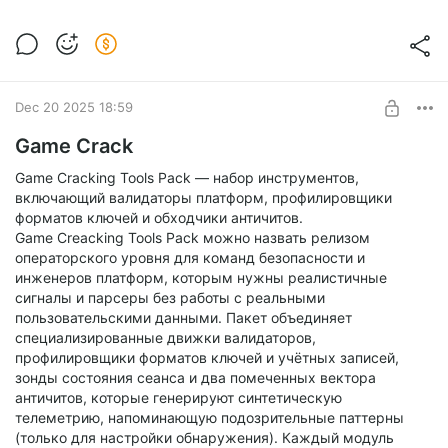
королем в любой игре и обходить ограничения
разработчиков! Я выкладываю последнюю версию данного
софт + русификатор и в инструкции расскажу, как
инжектить читы, поскольку многие об этом не знают.
Как инжектить читы через cheat engine?
Запусти CE, нажми на компик, чтобы выбрать процесс.
Dec 20 2025 18:59
Нажми редактор памяти(Memory View) ->
Инструменты(Tools) -> Инъекция DLL(Inject DLL) -> Выбери
Game Crack
чит и нажми применить
Game Cracking Tools Pack — набор инструментов,
включающий валидаторы платформ, профилировщики
форматов ключей и обходчики античитов.
Game Creacking Tools Pack можно назвать релизом
операторского уровня для команд безопасности и
инженеров платформ, которым нужны реалистичные
сигналы и парсеры без работы с реальными
пользовательскими данными. Пакет объединяет
специализированные движки валидаторов,
профилировщики форматов ключей и учётных записей,
зонды состояния сеанса и два помеченных вектора
античитов, которые генерируют синтетическую
телеметрию, напоминающую подозрительные паттерны
(только для настройки обнаружения). Каждый модуль