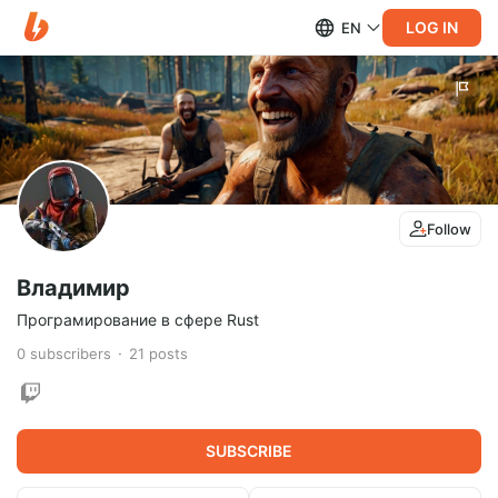
LOG IN
EN
Follow
Владимир
Програмирование в сфере Rust
0
subscribers
21
posts
SUBSCRIBE