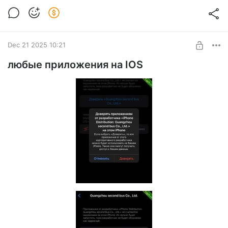
Софт для легкого спама в Telegram чаты асинхронно. Вы
Level required:
можете: устанавливать текст для спама, спамить во все
Стать спонсором
чаты, OTC чаты и тд
SUBSCRIBE
Dec 21 2025 10:21
любые приложения на IOS