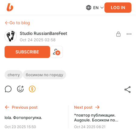
LOG IN
EN
Go to blog
Studio RussianBareFeet
Oct 24 2025 02:58
SUBSCRIBE
Cherry. Прогулка с ветерком. Часть 4.
cherry
босиком по городу
Level required:
Продолжение прогулки модели - и в конце серии вы
СЪЁМКИ 2024/2025
узнаете, отчего она "с ветерком"!
SUBSCRIBE
Previous post
Next post
*повтор публикации.
lola. Фотопрогулка.
Augoule. Босиком по
холодным листьям. Часть 2.
Oct 23 2025 15:50
Oct 24 2025 06:21