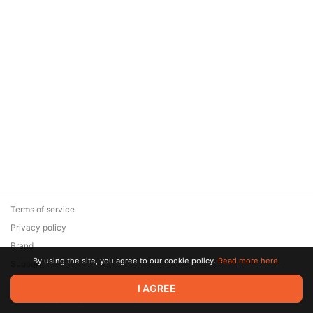
Terms of service
Privacy policy
Brand
By using the site, you agree to our cookie policy.
Read more here.
Support
© 2026 Zaya Solutions Limited. All rights reserved. All trademarks
I AGREE
are the property of their respective owners.