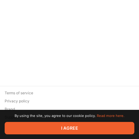
Terms of service
Privacy policy
Brand
By using the site, you agree to our cookie policy.
Read more here.
Support
© 2026 Zaya Solutions Limited. All rights reserved. All trademarks
I AGREE
are the property of their respective owners.