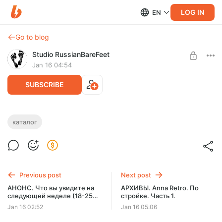
LOG IN
EN
Go to blog
Studio RussianBareFeet
Jan 16 04:54
SUBSCRIBE
КАТАЛОГ СТУДИИ RBF. А - Anfisa.
каталог
Level required:
КАТАЛОГ МОДЕЛЕЙ СТУДИИ A-Z. РЕДКИЕ ФОТО.
SUBSCRIBE
Previous post
Next post
АНОНС. Что вы увидите на
АРХИВЫ. Anna Retro. По
следующей неделе (18-25
стройке. Часть 1.
января)?
Jan 16 02:52
Jan 16 05:06