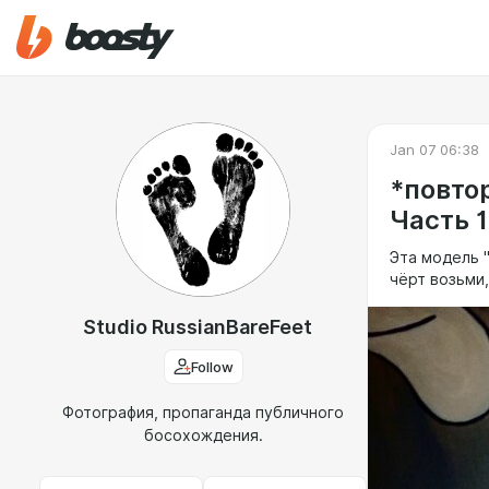
Jan 07 06:38
*повтор
Часть 1
Эта модель 
чёрт возьми,
Studio RussianBareFeet
Follow
Фотография, пропаганда публичного
босохождения.