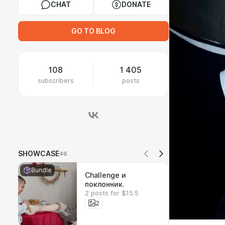
CHAT
DONATE
GO TO BLOG
108
1 405
subscribers
posts
SHOWCASE
46
Bundle
Challenge и
поклонник.
2 posts for $15.5
2