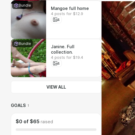
Bundle
Mangoe full home
4 posts for $12.9
4
Bundle
Janine. Full
collection.
4 posts for $19.4
4
VIEW ALL
GOALS
1
$0
of
$65
raised