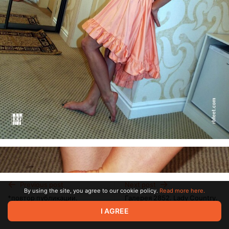
Previous post
Next post
By using the site, you agree to our cookie policy.
Read more here.
*повтор публикации.
Галерея 2852. Lady Country.
Kaonasy. "Как у Тани на
На кирпичах.
I AGREE
флэту". Часть 2.
Jan 10 07:06
Jan 10 15:07