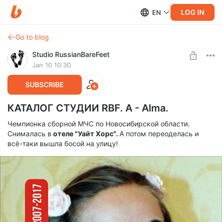
LOG IN
EN
Go to blog
Studio RussianBareFeet
Jan 10 10:30
SUBSCRIBE
КАТАЛОГ СТУДИИ RBF. А - Alma.
Чемпионка сборной МЧС по Новосибирской области.
Снималась в
отеле "Уайт Хорс".
А потом переоделась и
всё-таки вышла босой на улицу!