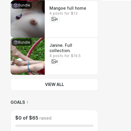
Bundle
Mangoe full home
4 posts for $13
4
Bundle
Janine. Full
collection.
4 posts for $19.5
4
VIEW ALL
GOALS
1
$0
of
$65
raised