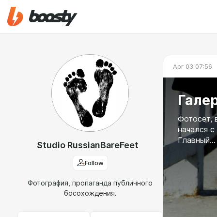
Apr 03 07:56
Галер
Фотосет, 
начался с
Главный..
Studio RussianBareFeet
Follow
Фотография, пропаганда публичного
босохождения.