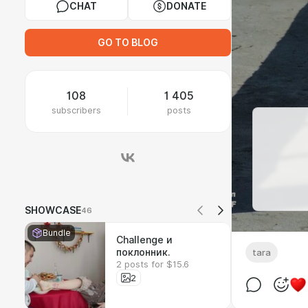
CHAT
DONATE
GO TO BLOG
108
1 405
subscribers
posts
SHOWCASE
46
Bundle
Challenge и
поклонник.
tara
2 posts for $15.6
2