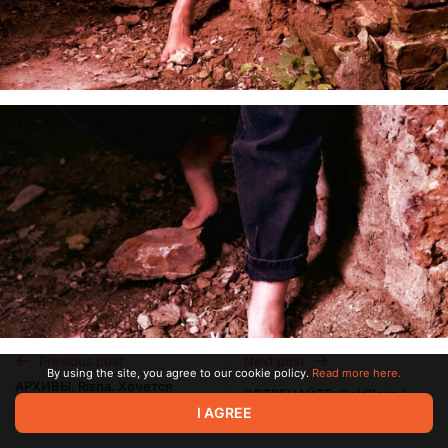
Previous post
Next post
By using the site, you agree to our cookie policy.
Read more here.
АРХИВЫ. Risha. Хочется
ВСТРЕЧАЙТЕ: GoldBerry!
ещё...
I AGREE
Jun 22 13:04
Jun 22 13:52