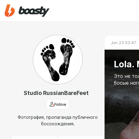
Jun 23 03:47
Lola.
Это не то
босые ног
Studio RussianBareFeet
Follow
Фотография, пропаганда публичного
босохождения.