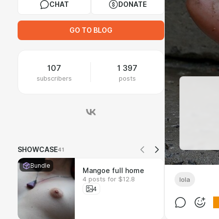
CHAT
DONATE
GO TO BLOG
107
1 397
subscribers
posts
SHOWCASE
41
Bundle
Mangoe full home
4 posts for $12.8
lola
4