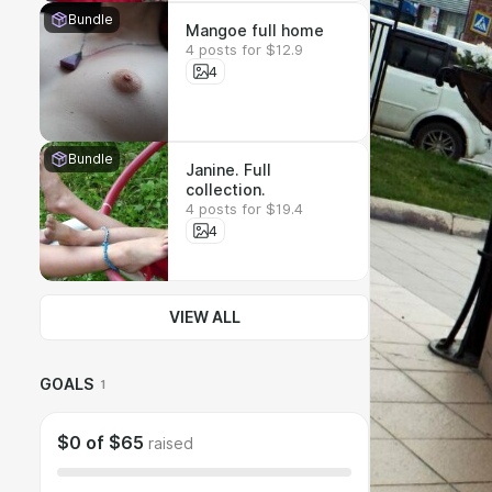
Bundle
Mangoe full home
4 posts for $12.9
4
Bundle
Janine. Full
collection.
4 posts for $19.4
4
VIEW ALL
GOALS
1
$0
of
$65
raised