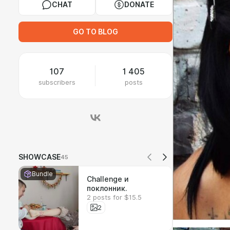
CHAT
DONATE
GO TO BLOG
107
1 405
subscribers
posts
SHOWCASE
45
Bundle
Challenge и
поклонник.
2 posts for $15.5
2