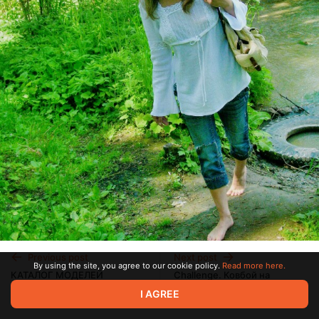
Previous post
Next post
By using the site, you agree to our cookie policy.
Read more here.
КАТАЛОГ МОДЕЛЕЙ
Challenge. Ковбой на
СТУДИИ RBF. B - Bao Im.
отдыхе. Часть 1.
I AGREE
Jan 28 05:04
Jan 28 05:25