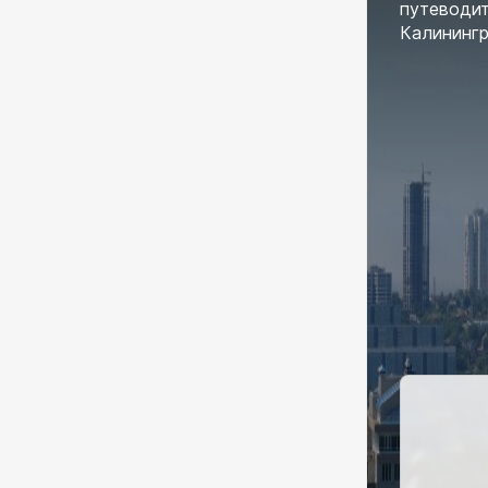
путеводит
Калинингр