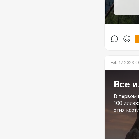
Feb 17 2023 0
Все и
В первом 
100 иллюс
этих карт