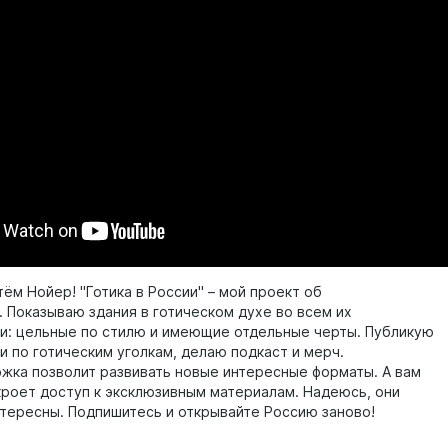
тём Нойер! "Готика в России" – мой проект об
. Показываю здания в готическом духе во всем их
и: цельные по стилю и имеющие отдельные черты. Публикую
и по готическим уголкам, делаю подкаст и мерч.
жка позволит развивать новые интересные форматы. А вам
кроет доступ к эксклюзивным материалам. Надеюсь, они
нтересны. Подпишитесь и открывайте Россию заново!