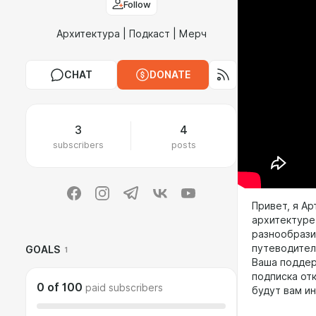
Follow
Архитектура | Подкаст | Мерч
CHAT
DONATE
3
4
subscribers
posts
Привет, я Ар
архитектуре
разнообрази
путеводител
GOALS
1
Ваша поддер
подписка от
0
of
100
paid subscribers
будут вам и