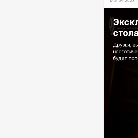
Mar 04 2023 1
Экск
стол
Друзья, в
неоготиче
будет поп