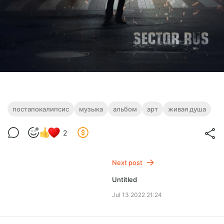
постапокалипсис
музыка
альбом
арт
живая душа
2
Next post
Untitled
Jul 13 2022 21:24