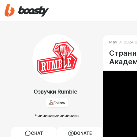
May 01 2024 
Странн
Академ
Озвучки Rumble
Follow
Чиииииииииииииииик
CHAT
DONATE