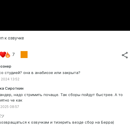
п к озвучке
7
Рознер
 со студией? она в анабиозе или закрыта?
 2024 13:52
ка Сироткин
андер, надо стримить почаще. Так сборы пойдут быстрее. А то
нятно че как
 2025 08:57
Kツ
возвращаться к озвучкам и тизерить везде сбор на Берра)