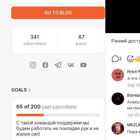
GO TO BLOG
341
67
Ранний досту
subscribers
posts
3
Илья 
а что
Sep 13
GOALS
2
Валер
Алекс
65
of
200
paid subscribers
не по
Jan 05
С такой командой поддержки мы
MRZL
будем работать не покладая рук и не
Пора 
жалея сил!