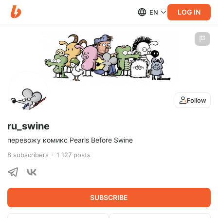
LOG IN
EN
Follow
ru_swine
перевожу комикс Pearls Before Swine
8
subscribers
1 127
posts
SUBSCRIBE