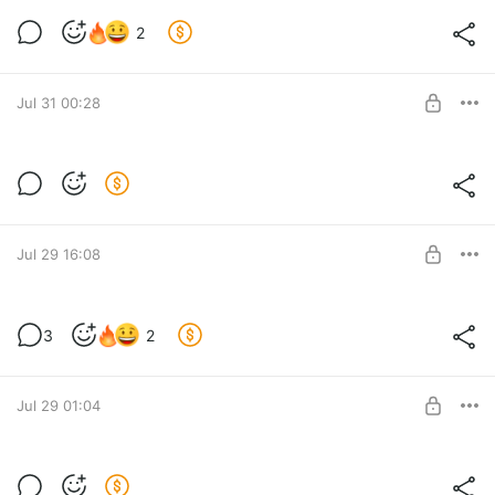
грибочки-грибочки¹
2
Свин и способ поумнеть
Level required:
Просто здравствуй, просто как дела.
Jul 31 00:28
SUBSCRIBE
хлеб и зрелища? нет, жесть и
перформанс
Level required:
Свин и новости
Просто здравствуй, просто как дела.
Jul 29 16:08
SUBSCRIBE
что сделавший?
3
2
Свин и экзамен по грамматике
Level required:
Просто здравствуй, просто как дела.
Jul 29 01:04
SUBSCRIBE
звони, когда никогда