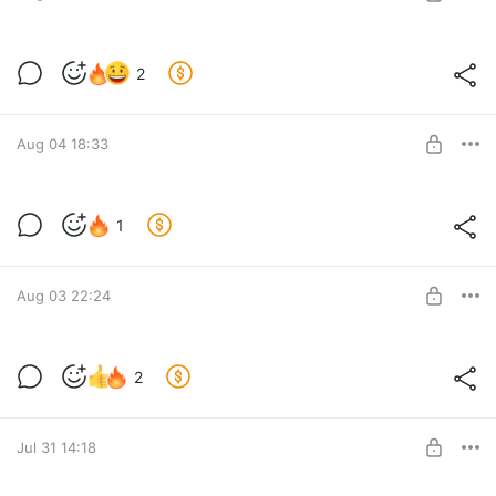
SUBSCRIBE
сказка — ложь, да в ней намёк
2
Крыс и парк развлечений — 2
Level required:
Просто здравствуй, просто как дела.
Aug 04 18:33
SUBSCRIBE
приходи на наши карусели
1
Крыс и парк
Level required:
Просто здравствуй, просто как дела.
Aug 03 22:24
SUBSCRIBE
поднимите мне веки, откройте глаза
2
самый умный и очки
Level required:
Просто здравствуй, просто как дела.
Jul 31 14:18
SUBSCRIBE