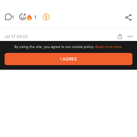
меня засосало опасное сосало
1
1
Свин и реферат
Level required:
Просто здравствуй, просто как дела.
Jul 17 04:03
SUBSCRIBE
By using the site, you agree to our cookie policy.
Read more here.
Крысиный период
2
I AGREE
Крыс и янтарь
Level required:
Просто здравствуй, просто как дела.
Jul 16 04:47
SUBSCRIBE
хорошего настроения
2
Свин и пожелания
Level required:
Просто здравствуй, просто как дела.
Jul 15 01:27
SUBSCRIBE
твори, выдумывай, пробуй