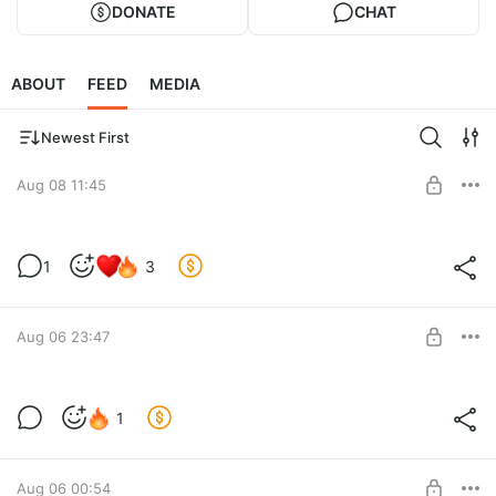
DONATE
CHAT
ABOUT
FEED
MEDIA
Newest First
Aug 08 11:45
с днём рожденья меня
1
3
Пастис и аватарка
Level required:
Просто здравствуй, просто как дела.
Aug 06 23:47
SUBSCRIBE
бежим, нас раскрыли
1
Крыс и знакомство
Level required:
Просто здравствуй, просто как дела.
Aug 06 00:54