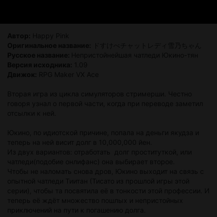
Автор:
Happy Pink
Оригинальное название:
ドすけべチャットレディ雪乃ちゃん
Русское название:
Непристойнейшая чатледи Юкино-тян
Версия исходника:
1.09
Движок:
RPG Maker VX Ace
Вторая игра из цикла симуляторов стримерши. Честно
говоря узнал о первой части, когда при переводе заметил
отсылки к ней.
Юкино, по идиотской причине, попала на деньги якудза и
теперь на ней висит долг в 10,000,000 йен.
Из двух вариантов: отработать долг проституткой, или
чатледи(подобие онлифанс) она выбирает второе.
Чтобы не наломать снова дров, Юкино выходит на связь с
опытной чатледи Тиитан (Тисато из прошлой игры этой
серии), чтобы та посвятила её в тонкости этой профессии. И
теперь её ждёт множество пошлых и непристойных
приключений на пути к погашению долга.