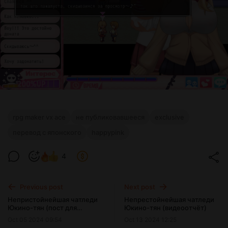
rpg maker vx ace
не публиковавшееся
exclusive
перевод с японского
happypink
4
Previous post
Next post
Непристойнейшая чатледи
Непрестойнейшая чатледи
Юкино-тян (пост для
Юкино-тян (видеоотчёт)
подписчиков)
Oct 05 2024 09:54
Oct 13 2024 12:25