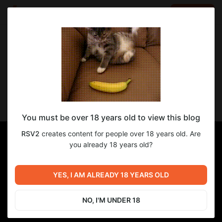
LOG IN
EN
Go to blog
RSV2
Oct 05 2024 10:26
SUBSCRIBE
Непристойнейшая чатледи Юкино-тян
You must be over 18 years old to view this blog
RSV2
creates content for people over 18 years old. Are
you already 18 years old?
YES, I AM ALREADY 18 YEARS OLD
NO, I'M UNDER 18