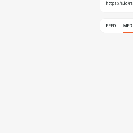
https://s.id/
FEED
MED