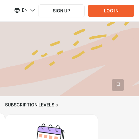
EN
SIGN UP
LOG IN
SUBSCRIPTION LEVELS
0