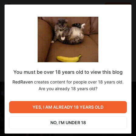
LOG IN
EN
Go to blog
RedRaven
Nov 26 2024 05:43
SUBSCRIBE
Перевод Lord of the Shattered Lands /
You must be over 18 years old to view this blog
Лорд Расколотых Земель [v0.1]
RedRaven
creates content for people over 18 years old.
Are you already 18 years old?
YES, I AM ALREADY 18 YEARS OLD
NO, I'M UNDER 18