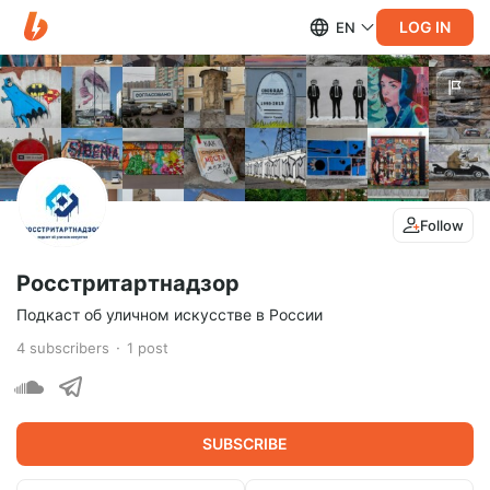
LOG IN
EN
Follow
Росстритартнадзор
Подкаст об уличном искусстве в России
4
subscribers
1
post
SUBSCRIBE