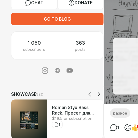
CHAT
DONATE
GO TO BLOG
1 050
363
subscribers
posts
SHOWCASE
322
Roman Styx Bass
Rack. Пресет для
разное
$19.5 or subscription
Waves StudioRack.
1
1