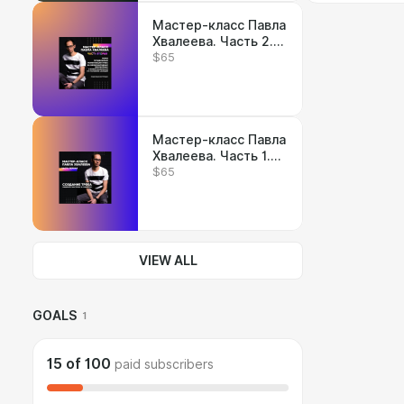
Мастер-класс Павла
Хвалеева. Часть 2.
$65
Релиз, продвижение
и монетизация
трека на
международных
платформах.
Мастер-класс Павла
Хвалеева. Часть 1.
$65
Создание трека,
сведение и
мастеринг в Cubase
Pro
VIEW ALL
GOALS
1
15
of
100
paid subscribers